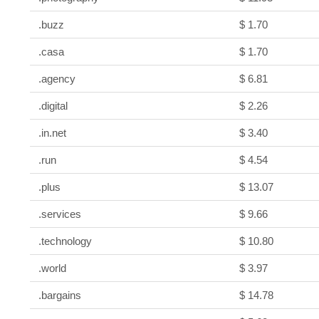
.buzz
$ 1.70
.casa
$ 1.70
.agency
$ 6.81
.digital
$ 2.26
.in.net
$ 3.40
.run
$ 4.54
.plus
$ 13.07
.services
$ 9.66
.technology
$ 10.80
.world
$ 3.97
.bargains
$ 14.78