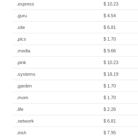
.express
$ 10.23
.guru
$ 4.54
.site
$ 6.81
.pics
$ 1.70
.media
$ 9.66
.pink
$ 10.23
.systems
$ 18.19
.garden
$ 1.70
.mom
$ 1.70
.life
$ 2.26
.network
$ 6.81
.irish
$ 7.95