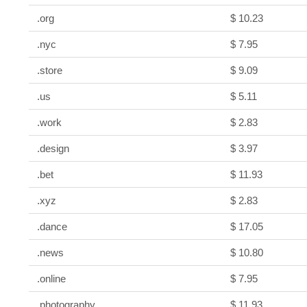
.org
$ 10.23
.nyc
$ 7.95
.store
$ 9.09
.us
$ 5.11
.work
$ 2.83
.design
$ 3.97
.bet
$ 11.93
.xyz
$ 2.83
.dance
$ 17.05
.news
$ 10.80
.online
$ 7.95
.photography
$ 11.93