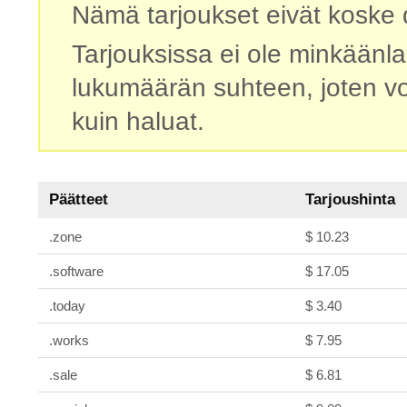
Nämä tarjoukset eivät koske d
Tarjouksissa ei ole minkäänla
lukumäärän suhteen, joten vo
kuin haluat.
Päätteet
Tarjoushinta
.zone
$ 10.23
.software
$ 17.05
.today
$ 3.40
.works
$ 7.95
.sale
$ 6.81