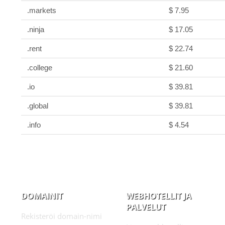
.markets
$ 7.95
.ninja
$ 17.05
.rent
$ 22.74
.college
$ 21.60
.io
$ 39.81
.global
$ 39.81
.info
$ 4.54
DOMAINIT
WEBHOTELLIT JA
PALVELUT
Rekisteröi domain-nimi