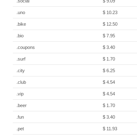
.social
$ 9.09
.uno
$ 10.23
.bike
$ 12.50
.bio
$ 7.95
.coupons
$ 3.40
.surf
$ 1.70
.city
$ 6.25
.club
$ 4.54
.vip
$ 4.54
.beer
$ 1.70
.fun
$ 3.40
.pet
$ 11.93