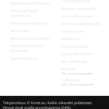
Linux webhotellit
Näytä domain hinnasto
Windows webhotellit
Domainien bulk-
rekisteröinti
Linux jälleenmyynti
Domainien bulk-siirto
Windows jälleenmyynti
Whois-haku
Kotisivukone
Nimien ehdotustyökalu
Sähköposti
Ilmaiseksi jokaiselle
Yrityssähköposti
domainille
Google Workspace
Näytä tarjoukset
SSL-sertifikaatit
SiteLock
<#if_show:codeguard#>
Codeguard
<#/if_show:codeguard#>
Tekijänoikeus © Xonet.eu. Kaikki oikeudet pidätetään.
Hinnat eivät sisällä arvonlisäveroa (24%).