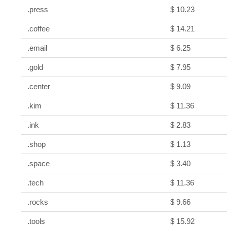
.press
$ 10.23
.coffee
$ 14.21
.email
$ 6.25
.gold
$ 7.95
.center
$ 9.09
.kim
$ 11.36
.ink
$ 2.83
.shop
$ 1.13
.space
$ 3.40
.tech
$ 11.36
.rocks
$ 9.66
.tools
$ 15.92