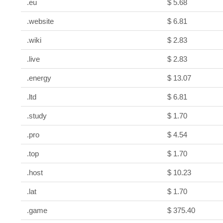
.eu
$ 5.68
.website
$ 6.81
.wiki
$ 2.83
.live
$ 2.83
.energy
$ 13.07
.ltd
$ 6.81
.study
$ 1.70
.pro
$ 4.54
.top
$ 1.70
.host
$ 10.23
.lat
$ 1.70
.game
$ 375.40