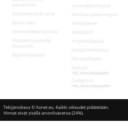
rekisteröinti
Linux jälleenmyynti
Domainien bulk-siirto
Windows jälleenmyynti
Whois-haku
Kotisivukone
Nimien ehdotustyökalu
Sähköposti
Ilmaiseksi jokaiselle
Yrityssähköposti
domainille
Google Workspace
Näytä tarjoukset
SSL-sertifikaatit
SiteLock
<#if_show:codeguard#>
Codeguard
<#/if_show:codeguard#>
Tekijänoikeus © Xonet.eu. Kaikki oikeudet pidätetään.
Hinnat eivät sisällä arvonlisäveroa (24%).