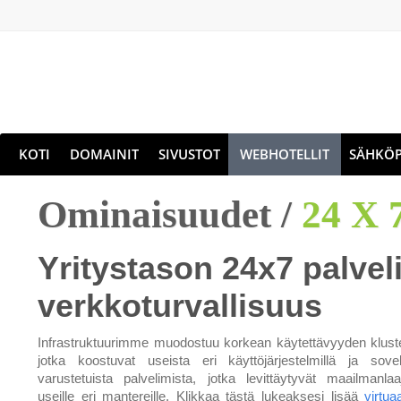
KOTI
DOMAINIT
SIVUSTOT
WEBHOTELLIT
SÄHKÖP
Ominaisuudet /
24 X 
Yritystason 24x7 palvel
verkkoturvallisuus
Infrastruktuurimme muodostuu korkean käytettävyyden kluste
jotka koostuvat useista eri käyttöjärjestelmillä ja sovell
varustetuista palvelimista, jotka levittäytyvät maailmanlaaj
useille eri mantereille. Klikkaa tästä lukeaksesi lisää
virtua