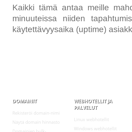
Kaikki tämä antaa meille mahd
minuuteissa niiden tapahtumi
käytettävyysaika (uptime) asiak
DOMAINIT
WEBHOTELLIT JA
PALVELUT
Rekisteröi domain-nimi
Linux webhotellit
Näytä domain hinnasto
Windows webhotellit
Domainien bulk-