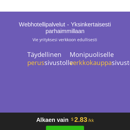
Webhotellipalvelut - Yksinkertaisesti
parhaimmillaan
Vie yrityksesi verkkoon edullisesti
Täydellinen
Monipuoliselle
perus
sivustolle
verkkokauppa
sivust
2.83
Alkaen vain
$
/kk