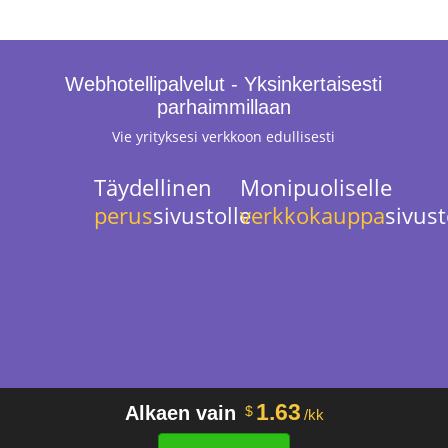
Webhotellipalvelut - Yksinkertaisesti
parhaimmillaan
Vie yrityksesi verkkoon edullisesti
Täydellinen
Monipuoliselle
perus
sivustolle
verkkokauppa
sivust
1.63
Alkaen vain
$
/kk