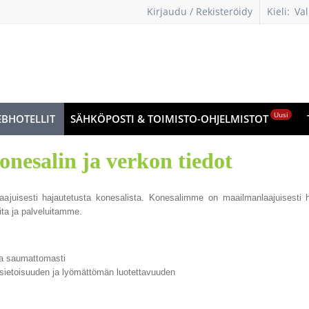
Kirjaudu / Rekisteröidy
Kieli:
Val
kie
Uusi
BHOTELLIT
SÄHKÖPOSTI & TOIMISTO-OHJELMISTOT
onesalin ja verkon tiedot
ajuisesti hajautetusta konesalista. Konesalimme on maailmanlaajuisesti ha
eita ja palveluitamme.
mia saumattomasti
sietoisuuden ja lyömättömän luotettavuuden