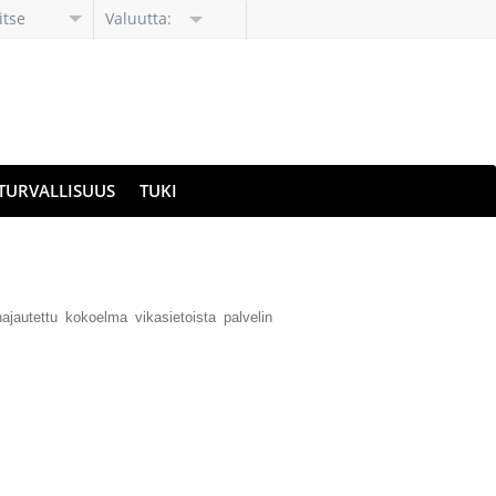
itse
Valuutta:
li
TURVALLISUUS
TUKI
jautettu kokoelma vikasietoista palvelin