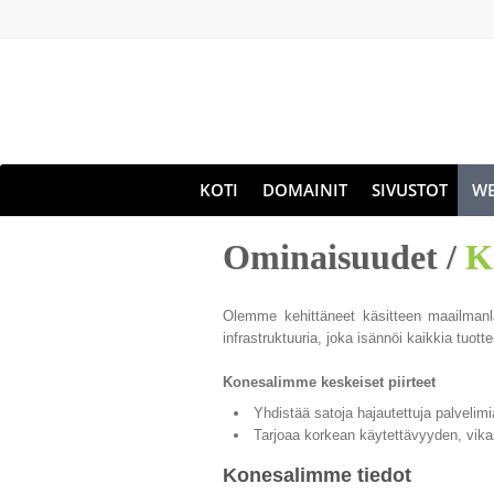
KOTI
DOMAINIT
SIVUSTOT
WE
Ominaisuudet /
K
Olemme kehittäneet käsitteen maailmanla
infrastruktuuria, joka isännöi kaikkia tuott
Konesalimme keskeiset piirteet
Yhdistää satoja hajautettuja palveli
Tarjoaa korkean käytettävyyden, vika
Konesalimme tiedot