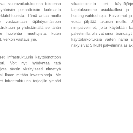
 ovat vuorovaikutuksessa toistensa
vikasietoisista eri käyttöjärj
teisiin periaatteisiin korkeasta
tarjotaksemme asiakkaillesi ja 
arkkitehtuurista. Tämä antaa meille
hosting-vaihtoehtoja. Palvelimet ja 
me vastaamaan räjähdysmäiseen
voida jäljittää takaisin meille.
struktuuri ja yhdistämällä se tähän
nimipalvelimet, joita käytetään kai
se huolehtia muuttujista, kuten
palvelimilla olisivat sinun brändäty
), verkon vastaus jne.
käyttötarkoituksia varten nämä sa
näkyisivät SINUN palvelimina asiakk
 infrastruktuurin käyttöönottoon
sesti. Voit nyt hyödyntää tätä
rjota täysin yksityisesti nimettyä
si ilman mitään investointeja. Me
 infrastruktuurin tarjoajiin ympäri