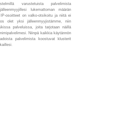
estelmillä varustetuista palvelimista
jälleenmyyjillesi lukemattoman määrän
IP-osoitteet on valko-otsikoitu ja niitä ei
 Jos olet yksi jälleenmyyjistämme, niin
kissa palveluissa, joita tarjotaan näillä
t nimipalvelimesi. Niinpä kaikkia käytännön
doista palvelimista koostuvat klusterit
aillesi.