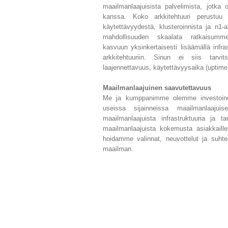
maailmanlaajuisista palvelimista, jotka
kanssa. Koko arkkitehtuuri perustuu yh
käytettävyydestä, klusteroinnista ja n1-
mahdollisuuden skaalata ratkaisum
kasvuun yksinkertaisesti lisäämällä infra
arkkitehtuuriin. Sinun ei siis tarvit
laajennettavuus, käytettävyysaika (uptime
Maailmanlaajuinen saavutettavuus
Me ja kumppanimme olemme investoineet
useissa sijainneissa maailmanlaajui
maailmanlaajuista infrastruktuuria ja ta
maailmanlaajuista kokemusta asiakkaille
hoidamme valinnat, neuvottelut ja suhteet
maailman.