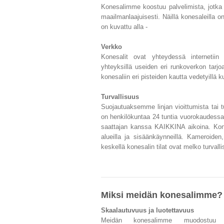
Konesalimme koostuu palvelimista, jotka 
maailmanlaajuisesti. Näillä konesaleilla on 
on kuvattu alla -
Verkko
Konesalit ovat yhteydessä internetiin us
yhteyksillä useiden eri runkoverkon tarjo
konesaliin eri pisteiden kautta vedetyillä ku
Turvallisuus
Suojautuaksemme linjan vioittumista tai 
on henkilökuntaa 24 tuntia vuorokaudessa
saattajan kanssa KAIKKINA aikoina. Kone
alueilla ja sisäänkäynneillä. Kameroiden,
keskellä konesalin tilat ovat melko turvalli
Miksi meidän konesalimme?
Skaalautuvuus ja luotettavuus
Meidän konesalimme muodostuu mon