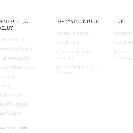
HOTELLIT JA
INFRASTRUKTUURI
TUKI
VELUT
Konesalin tiedot
Näytä oh
 webhotellit
Turvallisuus
Ota yhte
ows webhotellit
24 x 7 palvelimien
Ilmoita
valvonta
väärinkä
 jälleenmyynti
Varmuuskopiointi ja
ows jälleenmyynti
palautus
sivukone
öposti
ssähköposti
le Workspace
ertifikaatit
ock
show:codeguard#>