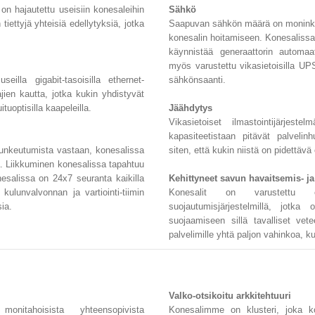
on hajautettu useisiin konesaleihin
Sähkö
tiettyjä yhteisiä edellytyksiä, jotka
Saapuvan sähkön määrä on moninker
konesalin hoitamiseen. Konesalissa
käynnistää generaattorin automaa
myös varustettu vikasietoisilla UPS
eilla gigabit-tasoisilla ethernet-
sähkönsaanti.
ajien kautta, jotka kukin yhdistyvät
ituoptisilla kaapeleilla.
Jäähdytys
Vikasietoiset ilmastointijärjes
kapasiteetistaan pitävät palvelin
tunkeutumista vastaan, konesalissa
siten, että kukin niistä on pidettä
. Liikkuminen konesalissa tapahtuu
salissa on 24x7 seuranta kaikilla
Kehittyneet savun havaitsemis- ja
 kulunvalvonnan ja vartiointi-tiimin
Konesalit on varustettu erik
sia.
suojautumisjärjestelmillä, jotka
suojaamiseen sillä tavalliset vete
palvelimille yhtä paljon vahinkoa, kui
Valko-otsikoitu arkkitehtuuri
itahoisista yhteensopivista
Konesalimme on klusteri, joka ko