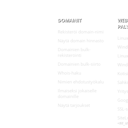
DOMAINIT
WEB
PAL
Rekisteröi domain-nimi
Linux
Näytä domain hinnasto
Wind
Domainien bulk-
rekisteröinti
Linux
Domainien bulk-siirto
Wind
Whois-haku
Koti
Nimien ehdotustyökalu
Sähk
Ilmaiseksi jokaiselle
Yrity
domainille
Goog
Näytä tarjoukset
SSL-s
SiteL
<#if_