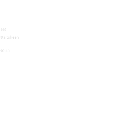
jeet
yttä tukeen
ytöstä