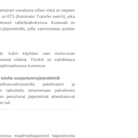
tainen verrattuna siihen mikä on tarpeen
 on ATS (Automatic Transfer switch), joka
ttisesti sähkökatkoksissa. Konesalit on
-järjestelmillä, joilla varmistetaan puhdas
telmät, kukin käyttäen vain murto-osan
huoneet viileinä. Yksiköt on vaihdettava
vä optimaalisessa kunnossa.
 tulelta suojautumisjärjestelmät
oisvalmisteisilla paloilmaisin ja
 on tarkoitettu nimenomaan palvelimien
en perustuvat järjestelmät aiheuttaisivat
n tuli.
ostuu maailmanlaajuisesti hajautetuista