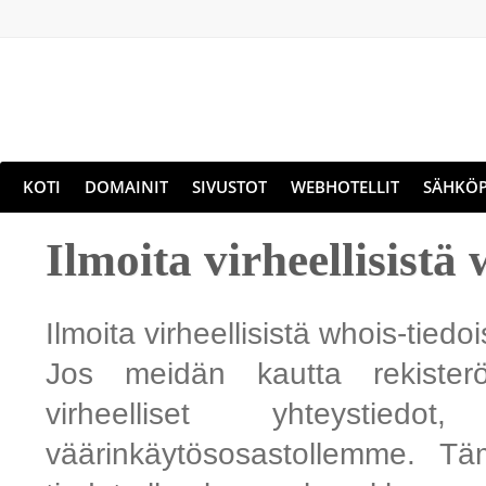
KOTI
DOMAINIT
SIVUSTOT
WEBHOTELLIT
SÄHKÖP
Ilmoita virheellisistä 
Ilmoita virheellisistä whois-tiedoi
Jos meidän kautta rekister
virheelliset yhteystie
väärinkäytösosastollemme. Tä