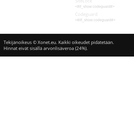
SiteLock
<#if_show:codeguard#>
Codeguard
<#/if_show:codeguard#>
Tekijänoikeus © Xonet.eu. Kaikki oikeudet pidätetään.
Hinnat eivät sisällä arvonlisäveroa (24%).