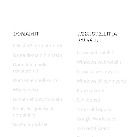
DOMAINIT
WEBHOTELLIT JA
PALVELUT
Rekisteröi domain-nimi
Linux webhotellit
Näytä domain hinnasto
Windows webhotellit
Domainien bulk-
rekisteröinti
Linux jälleenmyynti
Domainien bulk-siirto
Windows jälleenmyynti
Whois-haku
Kotisivukone
Nimien ehdotustyökalu
Sähköposti
Ilmaiseksi jokaiselle
Yrityssähköposti
domainille
Google Workspace
Näytä tarjoukset
SSL-sertifikaatit