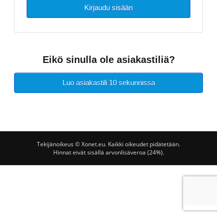
Kirjaudu sisään
Eikö sinulla ole asiakastiliä?
Luo asiakastili 10 sekunnissa
Tekijänoikeus © Xonet.eu. Kaikki oikeudet pidätetään.
Hinnat eivät sisällä arvonlisäveroa (24%).