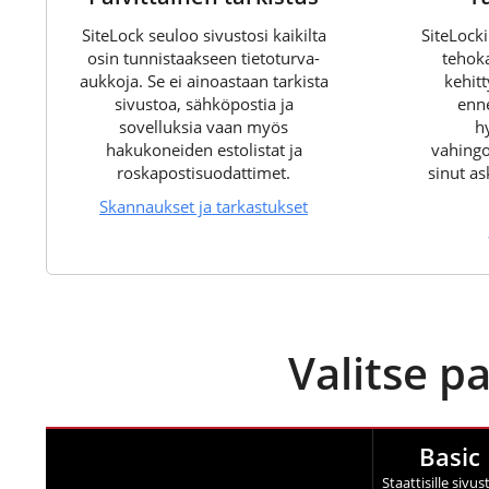
SiteLock seuloo sivustosi kaikilta
SiteLock
osin tunnistaakseen tietoturva-
tehok
aukkoja. Se ei ainoastaan tarkista
kehit
sivustoa, sähköpostia ja
enne
sovelluksia vaan myös
h
hakukoneiden estolistat ja
vahingo
roskapostisuodattimet.
sinut as
Skannaukset ja tarkastukset
Valitse pa
Basic
Staattisille sivust