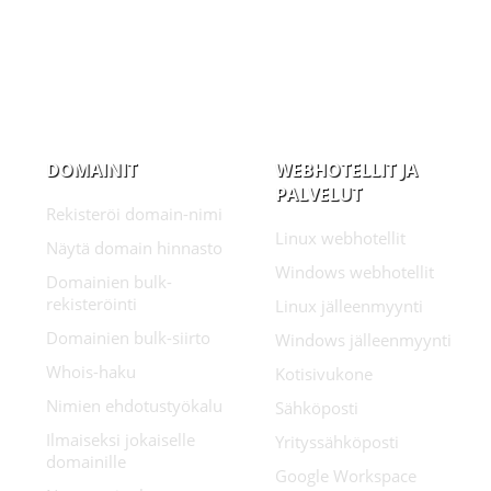
DOMAINIT
WEBHOTELLIT JA
PALVELUT
Rekisteröi domain-nimi
Linux webhotellit
Näytä domain hinnasto
Windows webhotellit
Domainien bulk-
rekisteröinti
Linux jälleenmyynti
Domainien bulk-siirto
Windows jälleenmyynti
Whois-haku
Kotisivukone
Nimien ehdotustyökalu
Sähköposti
Ilmaiseksi jokaiselle
Yrityssähköposti
domainille
Google Workspace