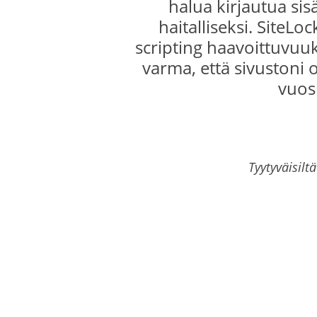
halua kirjautua sis
haitalliseksi. SiteL
scripting haavoittuvuuks
varma, että sivustoni o
vuos
Tyytyväisilt