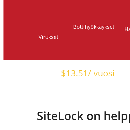
Bottihyökkäykset
Ha
Virukset
Alkaen vain
$
13.51
/ vuosi
SiteLock on help