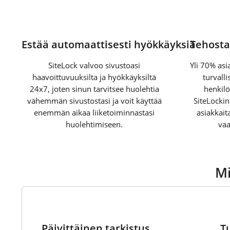
Estää automaattisesti hyökkäyksiä
Tehosta
SiteLock valvoo sivustoasi
Yli 70% asi
haavoittuvuuksilta ja hyökkäyksiltä
turvall
24x7, joten sinun tarvitsee huolehtia
henkilö
vähemmän sivustostasi ja voit käyttää
SiteLockin
enemmän aikaa liiketoiminnastasi
asiakkait
huolehtimiseen.
vaa
Mi
1
Päivittäinen tarkistus
T