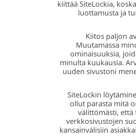
kiittää SiteLockia, kos
luottamusta ja tu
Kiitos paljon 
Muutamassa minuut
ominaisuuksia, joide
minulta kuukausia. Ar
uuden sivustoni mene
SiteLockin löytämine
ollut parasta mitä o
välittömästi, että
verkkosivustojen suoj
kansainvälisiin asiakkai