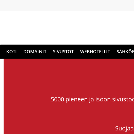
KOTI
DOMAINIT
SIVUSTOT
WEBHOTELLIT
SÄHKÖP
5000 pieneen ja isoon sivusto
Suojaa