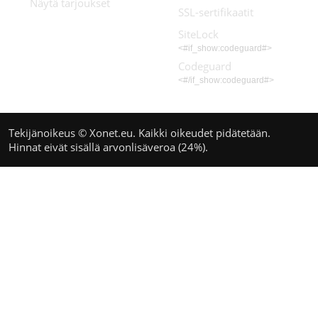
Näytä tarjoukset
SSL-sertifikaatit
SiteLock
<#if_show:codeguard#>
Codeguard
<#/if_show:codeguard#>
Tekijänoikeus © Xonet.eu. Kaikki oikeudet pidätetään.
Hinnat eivät sisällä arvonlisäveroa (24%).